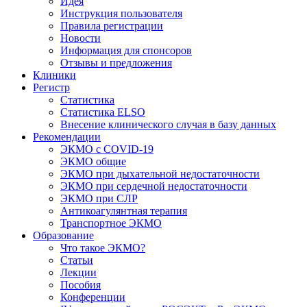
Идея
Инструкция пользователя
Правила регистрации
Новости
Информация для спонсоров
Отзывы и предложения
Клиники
Регистр
Статистика
Статистика ELSO
Внесение клинического случая в базу данных
Рекомендации
ЭКМО с COVID-19
ЭКМО общие
ЭКМО при дыхательной недостаточности
ЭКМО при сердечной недостаточности
ЭКМО при СЛР
Антикоагулянтная терапия
Транспортное ЭКМО
Образование
Что такое ЭКМО?
Статьи
Лекции
Пособия
Конференции