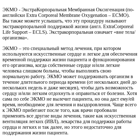
ЭКМО - ЭкстраКорпоральная Мембранная Оксигенация (по-
английски Extra Corporeal Membrane Oxygenation – ECMO).
Вы также можете услышать, что эту процедуру называют
экстракорпоральной поддержкой жизни (англ. ExtraCorporeal
Life Support – ECLS). Экстракорпоральная означает «вне тела/
организма».
ЭКМО – это специальный метод лечения, при котором
используются искусственные сердце и легкое для обеспечения
временной поддержки жизни пациента и функционирования
его организма, когда собственные сердце и/или легкие
человека слишком больны, чтобы выполнять свою
нормальную работу. ЭКМО может поддерживать организм в
течение длительного периода времени (от нескольких дней до
нескольких недель и даже месяцев), чтобы дать возможность
сердцу и/или легким отдохнуть и оправиться от болезни. Хотя
сама по себе ЭКМО не вылечит пациента, но она даст ему/ей
время, необходимое для лечения и выздоровления. Чаще всего
к ЭКМО прибегают после того, как врачи пробовали
применять все другие виды лечения, такие как искусственная
вентиляция легких (ИВЛ), лекарства для поддержки работы
сердца и легких и так далее, но этого недостаточно для
поддержания жизни пациента.