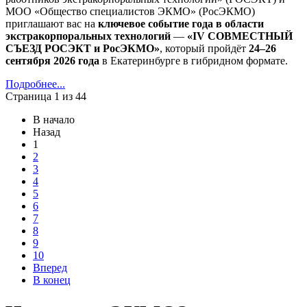
МОО «Общество специалистов ЭКМО» (РосЭКМО)
приглашают вас на
ключевое событие года в области
экстракорпоральных технологий
—
«IV СОВМЕСТНЫЙ
СЪЕЗД РОСЭКТ и РосЭКМО»
, который пройдёт
24–26
сентября 2026 года
в Екатеринбурге в гибридном формате.
Подробнее...
Страница 1 из 44
В начало
Назад
1
2
3
4
5
6
7
8
9
10
Вперед
В конец