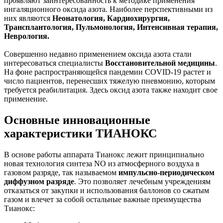
проявляют заинтересованность к методике применения
ингаляционного оксида азота. Наиболее перспективными из
них являются
Неонатология, Кардиохирургия,
Трансплантология, Пульмонология, Интенсивная терапия,
Неврология.
Совершенно недавно применением оксида азота стали
интересоваться специалисты
Восстановительной медицины
.
На фоне распространяющейся пандемии COVID-19 растет и
число пациентов, перенесших тяжелую пневмонию, которым
требуется реабилитация. Здесь оксид азота также находит свое
применение.
Основные инновационные
характеристики ТИАНОКС
В основе работы аппарата Тианокс лежит принципиально
новая технология синтеза NO из атмосферного воздуха в
газовом разряде, так называемом
импульсно-периодическом
диффузном разряде
. Это позволяет лечебным учреждениям
отказаться от закупки и использования баллонов со сжатым
газом и влечет за собой остальные важные преимущества
Тианокс: