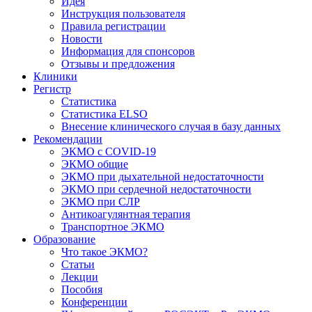
Идея
Инструкция пользователя
Правила регистрации
Новости
Информация для спонсоров
Отзывы и предложения
Клиники
Регистр
Статистика
Статистика ELSO
Внесение клинического случая в базу данных
Рекомендации
ЭКМО с COVID-19
ЭКМО общие
ЭКМО при дыхательной недостаточности
ЭКМО при сердечной недостаточности
ЭКМО при СЛР
Антикоагулянтная терапия
Транспортное ЭКМО
Образование
Что такое ЭКМО?
Статьи
Лекции
Пособия
Конференции