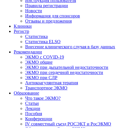
Инструкция пользователя
Правила регистрации
Новости
Информация для спонсоров
Отзывы и предложения
Клиники
Регистр
Статистика
Статистика ELSO
Внесение клинического случая в базу данных
Рекомендации
ЭКМО с COVID-19
ЭКМО общие
ЭКМО при дыхательной недостаточности
ЭКМО при сердечной недостаточности
ЭКМО при СЛР
Антикоагулянтная терапия
Транспортное ЭКМО
Образование
Что такое ЭКМО?
Статьи
Лекции
Пособия
Конференции
IV совместный съезд РОСЭКТ и РосЭКМО