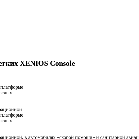
егких XENIOS Console
 платформе
ослых
ерационной
 платформе
ослых
ерационной, в автомобилях «скорой помощи» и санитарной авиа