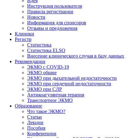
Идея
Инструкция пользователя
Правила регистрации
Новости
Информация для спонсоров
Отзывы и предложения
Клиники
Регистр
Статистика
Статистика ELSO
Внесение клинического случая в базу данных
Рекомендации
ЭКМО с COVID-19
ЭКМО общие
ЭКМО при дыхательной недостаточности
ЭКМО при сердечной недостаточности
ЭКМО при СЛР
Антикоагулянтная терапия
Транспортное ЭКМО
Образование
Что такое ЭКМО?
Статьи
Лекции
Пособия
Конференции