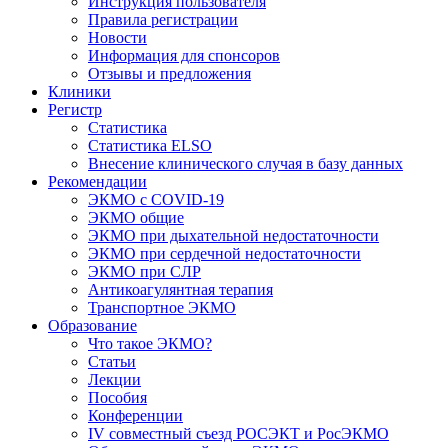
Инструкция пользователя
Правила регистрации
Новости
Информация для спонсоров
Отзывы и предложения
Клиники
Регистр
Статистика
Статистика ELSO
Внесение клинического случая в базу данных
Рекомендации
ЭКМО с COVID-19
ЭКМО общие
ЭКМО при дыхательной недостаточности
ЭКМО при сердечной недостаточности
ЭКМО при СЛР
Антикоагулянтная терапия
Транспортное ЭКМО
Образование
Что такое ЭКМО?
Статьи
Лекции
Пособия
Конференции
IV совместный съезд РОСЭКТ и РосЭКМО