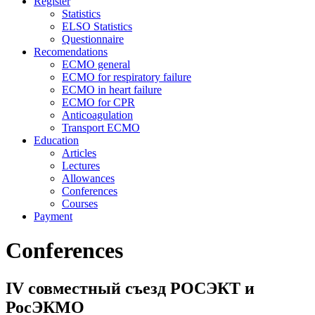
Register
Statistics
ELSO Statistics
Questionnaire
Recomendations
ECMO general
ECMO for respiratory failure
ECMO in heart failure
ECMO for CPR
Anticoagulation
Transport ECMO
Education
Articles
Lectures
Allowances
Conferences
Courses
Payment
Conferences
IV совместный съезд РОСЭКТ и
РосЭКМО