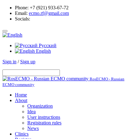
Phone: +7 (921) 933-67-72
Email:
ecmo.rf@gmail.com
Socials:
Русский
English
Sign in
/
Sign up
RosECMO - Russian
ECMO community
Home
About
Organization
Idea
User instructions
Registration rules
News
Clinics