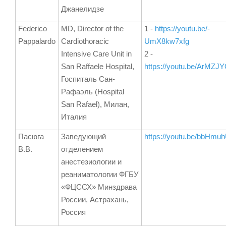
Джанелидзе
Federico
MD, Director of the
1 -
https://youtu.be/-
Pappalardo
Cardiothoracic
UmX8kw7xfg
Intensive Care Unit in
2 -
San Raffaele Hospital,
https://youtu.be/ArMZJ
Госпиталь Сан-
Рафаэль (Hospital
San Rafael), Милан,
Италия
Пасюга
Заведующий
https://youtu.be/bbHm
В.В.
отделением
анестезиологии и
реаниматологии ФГБУ
«ФЦССХ» Минздрава
России, Астрахань,
Россия