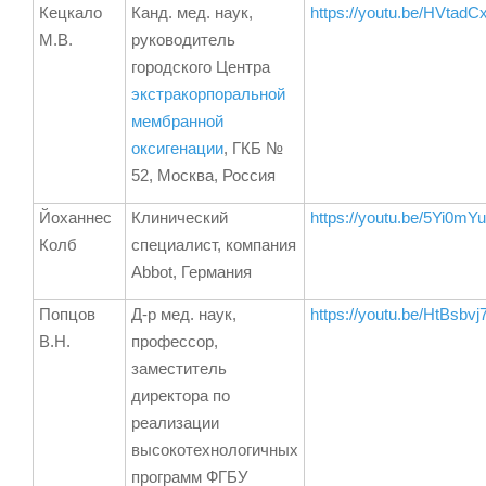
Кецкало
Канд. мед. наук,
https://youtu.be/HVtad
М.В.
руководитель
городского Центра
экстракорпоральной
мембранной
оксигенации
, ГКБ №
52, Москва, Россия
Йоханнес
Клинический
https://youtu.be/5Yi0mY
Колб
специалист, компания
Abbot, Германия
Попцов
Д-р мед. наук,
https://youtu.be/HtBsbvj
В.Н.
профессор,
заместитель
директора по
реализации
высокотехнологичных
программ ФГБУ