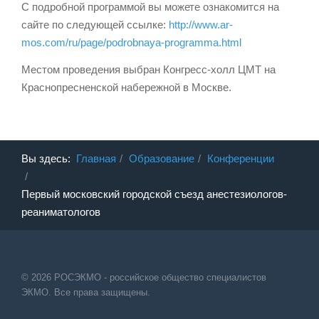
С подробной программой вы можете ознакомится на
сайте по следующей ссылке:
http://www.ar-
mos.com/ru/page/podrobnaya-programma.html
Местом проведения выбран Конгресс-холл ЦМТ на
Краснопресненской набережной в Москве.
Вы здесь:
Главная
Образование
Конференции
Первый московский городской съезд анестезиологов-
реаниматологов
© 2026 РОСЭКМО - российское общество специалистов
ЭКМО. Все права защищены.