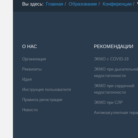
Вы здесь:
Главная
Образование
Конференции
О НАС
РЕКОМЕНДАЦИИ
Организация
ЭКМО с COVID-19
Реквизиты
ЭКМО при дыхательно
недостаточности
Идея
ЭКМО при сердечной
Инструкция пользователя
недостаточности
Правила регистрации
ЭКМО при СЛР
Новости
Антикоагулянтная тера