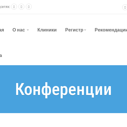
цсетях:
ая
О нас
Клиники
Регистр
Рекомендаци
а
Конференции