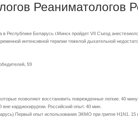
ологов Реаниматологов 
а в Республике Беларусь г.Минск пройдет VII Съезд анестезиол
еменной интенсивной терапии тяжелой дыхательной недостато
обедителей, 59
, которые позволяют восстановить поврежденные легкие. 40 мину
О вне кардиохирургии. Российский опыт. 40 мин.
Беларусь) Первый опыт использования ЭКМО при гриппе Н1N1. 15 