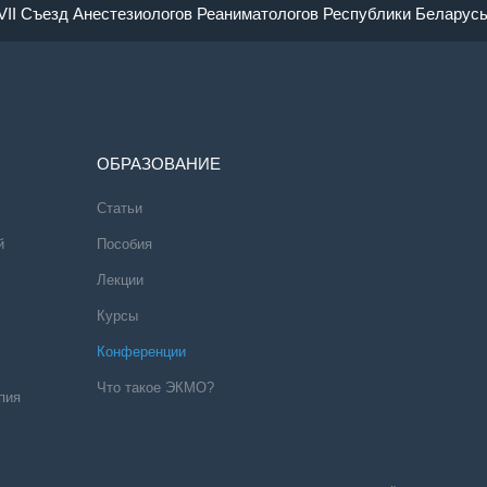
VII Съезд Анестезиологов Реаниматологов Республики Беларус
ОБРАЗОВАНИЕ
Статьи
й
Пособия
Лекции
Курсы
Конференции
Что такое ЭКМО?
пия