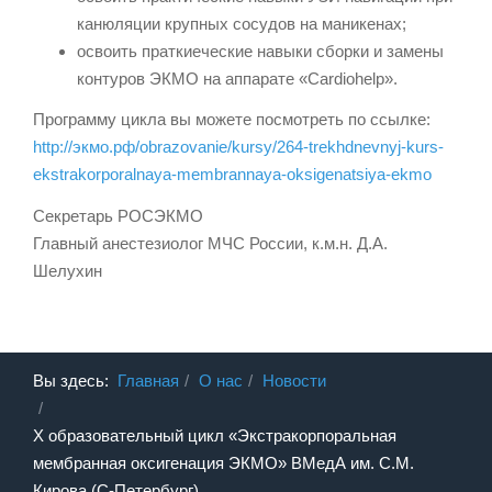
канюляции крупных сосудов на маникенах;
освоить праткиеческие навыки сборки и замены
контуров ЭКМО на аппарате «Cardiohelp».
Программу цикла вы можете посмотреть по ссылке:
http://экмо.рф/obrazovanie/kursy/264-trekhdnevnyj-kurs-
ekstrakorporalnaya-membrannaya-oksigenatsiya-ekmo
Секретарь РОСЭКМО
Главный анестезиолог МЧС России, к.м.н. Д.А.
Шелухин
Вы здесь:
Главная
О нас
Новости
X образовательный цикл «Экстракорпоральная
мембранная оксигенация ЭКМО» ВМедА им. С.М.
Кирова (С-Петербург)